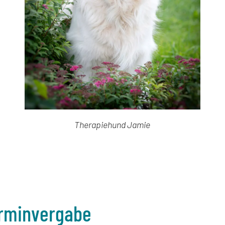
Therapiehund Jamie
erminvergabe