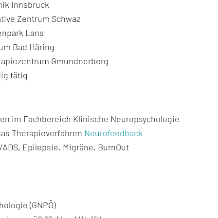
inik Innsbruck
ative Zentrum Schwaz
enpark Lans
rum Bad Häring
rapiezentrum Gmundnerberg
ig tätig
gen im Fachbereich Klinische Neuropsychologie
 das Therapieverfahren
Neurofeedback
DS, Epilepsie, Migräne, BurnOut
hologie (GNPÖ)